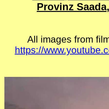
Provinz
Saada
All
images
from
fil
https://www.youtube